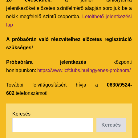
jelentkezőket előzetes szintfelmérő alapján soroljuk be a
nekik megfelelő szintű csoportba.
Letölthető jelentkezési
lap
A próbaórán való részvételhez előzetes regisztráció
szükséges!
Próbaórára jelentkezés
központi
honlapunkon:
https://www.lcfclubs.hu/ingyenes-probaora/
További felvilágosításért hívja a
0630/9524-
602
telefonszámot!
Keresés
Keresés