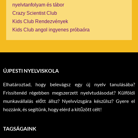
nyelvtanfolyam és tábor
Crazy Scientist Club
Kids Club Rendezvények
Kids Club angol ingyenes próbaóra
ÚJPESTI NYELVISKOLA
Elhatároztad, hogy belevágsz egy új nyelv tanulásába?
Frissítenéd régebben megszerzett nyelvtudásodat? Külföldi
munkavállalás előtt állsz? Nyelvvizsgára készülsz? Gyere el
hozzánk, és segítünk, hogy elérd a kitűzött célt!
TAGSÁGAINK