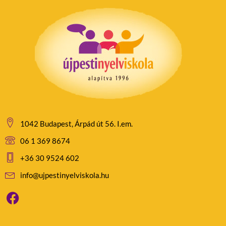
1042 Budapest, Árpád út 56. I.em.
06 1 369 8674
+36 30 9524 602
info@ujpestinyelviskola.hu