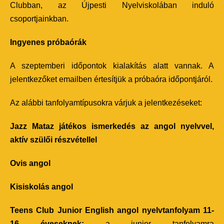
Clubban, az Újpesti Nyelviskolában induló
csoportjainkban.
Ingyenes próbaórák
A szeptemberi időpontok kialakítás alatt vannak. A
jelentkezőket emailben értesítjük a próbaóra időpontjáról.
Az alábbi tanfolyamtípusokra várjuk a jelentkezéseket:
Jazz Mataz játékos ismerkedés az angol nyelvvel,
aktív szülői részvétellel
Ovis angol
Kisiskolás angol
Teens Club Junior English angol nyelvtanfolyam 11-
16 éveseknek:
a junior tanfolyamra