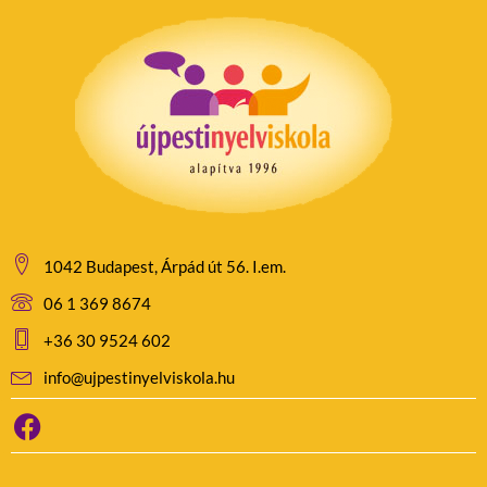
1042 Budapest, Árpád út 56. I.em.
06 1 369 8674
+36 30 9524 602
info@ujpestinyelviskola.hu