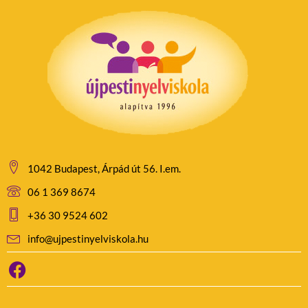
1042 Budapest, Árpád út 56. I.em.
06 1 369 8674
+36 30 9524 602
info@ujpestinyelviskola.hu