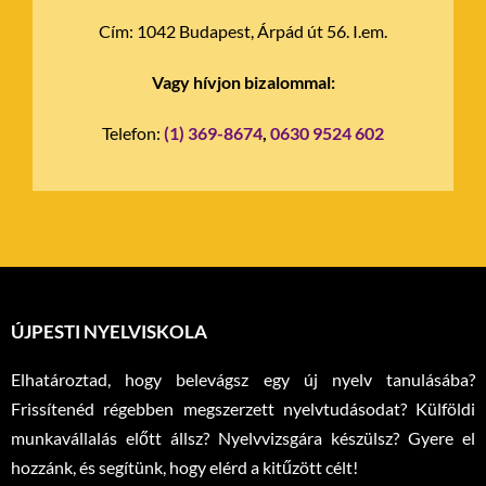
Cím:
1042 Budapest, Árpád út 56. I.em.
Vagy hívjon bizalommal:
Telefon:
(1) 369-8674
,
0630 9524 602
ÚJPESTI NYELVISKOLA
Elhatároztad, hogy belevágsz egy új nyelv tanulásába?
Frissítenéd régebben megszerzett nyelvtudásodat? Külföldi
munkavállalás előtt állsz? Nyelvvizsgára készülsz? Gyere el
hozzánk, és segítünk, hogy elérd a kitűzött célt!