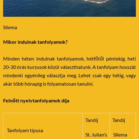
Sliema
Mikor indulnak tanfolyamok?
Minden héten indulnak tanfolyamok, hétfőtől péntekig, heti
20-30 órás kurzusok közül választhatunk. A tanfolyam hosszát
mindenki egyénileg választja meg. Lehet csak egy hétig, vagy
akár több hónapig is folyamatosan tanulni.
Felnőtt nyelvtanfolyamok díja
Tandíj
Tandíj
Tanfolyam típusa
St. Julian’s
Sliema