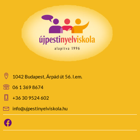
1042 Budapest, Árpád út 56. I.em.
06 1 369 8674
+36 30 9524 602
info@ujpestinyelviskola.hu