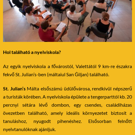
Hol található a nyelviskola?
Az egyik nyelviskola a fővárostól, Valettától 9 km-re északra
fekvő St. Julian’s-ben (máltaiul San Ġiljan) található.
St. Julian’s
Málta elsőszámú üdülővárosa, rendkívül népszerű
a turisták körében. A nyelviskola épülete a tengerparttól kb. 20
percnyi sétára lévő dombon, egy csendes, családiházas
övezetben található, amely ideális környezetet biztosít a
tanuláshoz, nyugodt pihenéshez. Elsősorban felnőtt
nyelvtanulóknak ajánljuk.