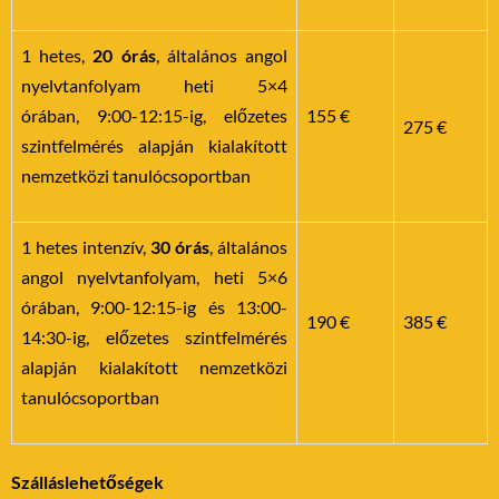
1 hetes,
20 órás
, általános angol
nyelvtanfolyam heti 5×4
órában, 9:00-12:15-ig, előzetes
155 €
275 €
szintfelmérés alapján kialakított
nemzetközi tanulócsoportban
1 hetes intenzív,
30 órás
, általános
angol nyelvtanfolyam, heti 5×6
órában,
9:00-12:15-ig és 13:00-
190 €
385 €
14:30-ig, előzetes szintfelmérés
alapján kialakított nemzetközi
tanulócsoportban
Szálláslehetőségek