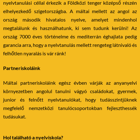
nyelvtanulási céllal érkezik a Földközi tenger középső részén
elhelyezkedő szigetországba. A máltai mellett az angol az
ország második hivatalos nyelve, amelyet mindenhol
megtalálunk és használhatunk, ki sem tudunk kerülni! Az
ország 7000 éves történelme és mediterrán éghajlata pedig
garancia arra, hogy a nyelvtanulás mellett rengeteg látnivaló és
felhőtlen nyaralás is vár ránk!
Partneriskoláink
Máltai partneriskoláink egész évben várják az anyanyelvi
környezetben angolul tanulni vágyó családokat, gyermek,
junior és felnőtt nyelvtanulókat, hogy tudásszintjüknek
megfelelő nemzetközi tanulócsoportokban fejleszthessék
tudásukat.
Hol található a nyelviskola?