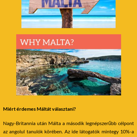
Miért érdemes Máltát választani?
Nagy-Britannia után Málta a második legnépszerűbb célpont
az angolul tanulók körében. Az ide látogatók mintegy 10%-a