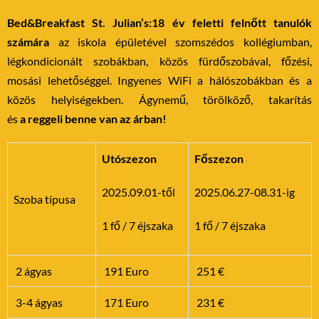
Bed&Breakfast St. Julian’s:18 év feletti felnőtt tanulók
számára
az iskola épületével szomszédos kollégiumban,
légkondicionált szobákban, közös fürdőszobával, főzési,
mosási lehetőséggel. Ingyenes WiFi a hálószobákban és a
közös helyiségekben. Ágynemű, törölköző, takarítás
és
a reggeli benne van az árban!
Utószezon
Főszezon
2025.09.01-től
2025.06.27-08.31-ig
Szoba típusa
1 fő / 7 éjszaka
1 fő / 7 éjszaka
2 ágyas
191 Euro
251 €
3-4 ágyas
171 Euro
231 €