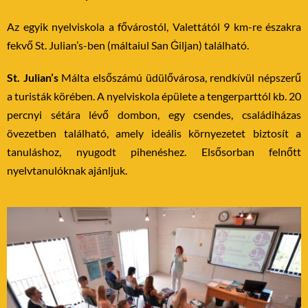
Az egyik nyelviskola a fővárostól, Valettától 9 km-re északra
fekvő St. Julian’s-ben (máltaiul San Ġiljan) található.
St. Julian’s
Málta elsőszámú üdülővárosa, rendkívül népszerű
a turisták körében. A nyelviskola épülete a tengerparttól kb. 20
percnyi sétára lévő dombon, egy csendes, családiházas
övezetben található, amely ideális környezetet biztosít a
tanuláshoz, nyugodt pihenéshez. Elsősorban felnőtt
nyelvtanulóknak ajánljuk.