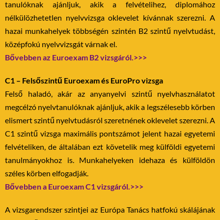
tanulóknak ajánljuk, akik a felvételihez, diplomához
nélkülözhetetlen nyelvvizsga oklevelet kívánnak szerezni. A
hazai munkahelyek többségén szintén B2 szintű nyelvtudást,
középfokú nyelvvizsgát várnak el.
Bővebben az Euroexam B2 vizsgáról.>>>
C1 – Felsőszintű Euroexam és EuroPro vizsga
Felső haladó, akár az anyanyelvi szintű nyelvhasználatot
megcélzó nyelvtanulóknak ajánljuk, akik a legszélesebb körben
elismert szintű nyelvtudásról szeretnének oklevelet szerezni. A
C1 szintű vizsga maximális pontszámot jelent hazai egyetemi
felvételiken, de általában ezt követelik meg külföldi egyetemi
tanulmányokhoz is. Munkahelyeken idehaza és külföldön
széles körben elfogadják.
Bővebben a Euroexam C1 vizsgáról.>>>
A vizsgarendszer szintjei az Európa Tanács hatfokú skálájának