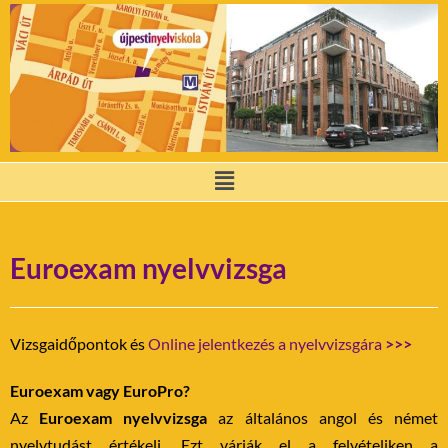
Euroexam nyelvvizsga
Vizsgaidőpontok és
Online jelentkezés a nyelvvizsgára
>>>
Euroexam vagy EuroPro?
Az
Euroexam nyelvvizsga
az általános angol és német
nyelvtudást értékeli. Ezt várják el a felvételiken a