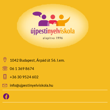
1042 Budapest, Árpád út 56. I.em.
06 1 369 8674
+36 30 9524 602
info@ujpestinyelviskola.hu