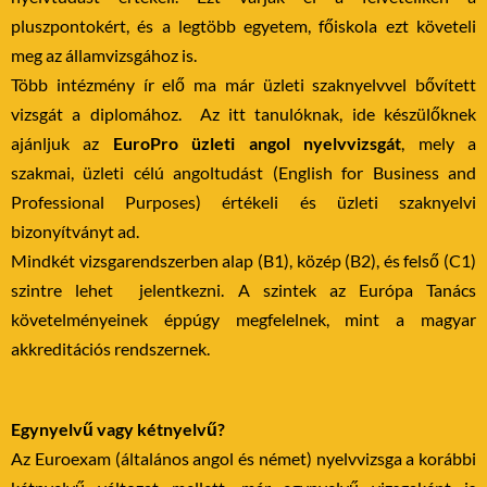
pluszpontokért, és a legtöbb egyetem, főiskola ezt követeli
meg az államvizsgához is.
Több intézmény ír elő ma már üzleti szaknyelvvel bővített
vizsgát a diplomához. Az itt tanulóknak, ide készülőknek
ajánljuk az
EuroPro üzleti angol nyelvvizsgát
, mely a
szakmai, üzleti célú angoltudást (English for Business and
Professional Purposes) értékeli és üzleti szaknyelvi
bizonyítványt ad.
Mindkét vizsgarendszerben alap (B1), közép (B2), és felső (C1)
szintre lehet jelentkezni. A szintek az Európa Tanács
követelményeinek éppúgy megfelelnek, mint a magyar
akkreditációs rendszernek.
Egynyelvű vagy kétnyelvű?
Az
Euroexam (általános angol és német) nyelvvizsga a korábbi