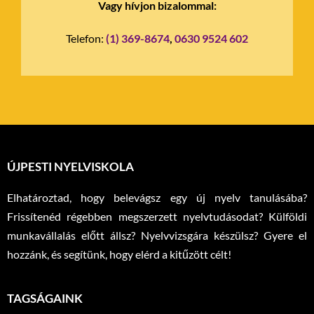
Vagy hívjon bizalommal:
Telefon:
(1) 369-8674
,
0630 9524 602
ÚJPESTI NYELVISKOLA
Elhatároztad, hogy belevágsz egy új nyelv tanulásába?
Frissítenéd régebben megszerzett nyelvtudásodat? Külföldi
munkavállalás előtt állsz? Nyelvvizsgára készülsz? Gyere el
hozzánk, és segítünk, hogy elérd a kitűzött célt!
TAGSÁGAINK