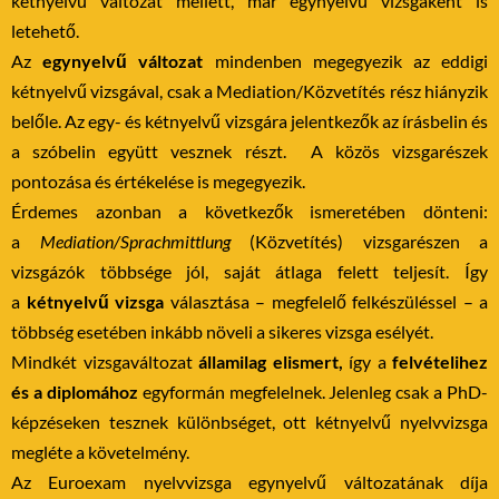
kétnyelvű változat mellett, már egynyelvű vizsgaként is
letehető.
Az
egynyelvű változat
mindenben megegyezik az eddigi
kétnyelvű vizsgával, csak a Mediation/Közvetítés rész hiányzik
belőle. Az egy- és kétnyelvű vizsgára jelentkezők az írásbelin és
a szóbelin együtt vesznek részt. A közös vizsgarészek
pontozása és értékelése is megegyezik.
Érdemes azonban a következők ismeretében dönteni:
a
Mediation/Sprachmittlung
(Közvetítés) vizsgarészen a
vizsgázók többsége jól, saját átlaga felett teljesít. Így
a
kétnyelvű vizsga
választása – megfelelő felkészüléssel – a
többség esetében inkább növeli a sikeres vizsga esélyét.
Mindkét vizsgaváltozat
államilag elismert,
így a
felvételihez
és a diplomához
egyformán megfelelnek. Jelenleg csak a PhD-
képzéseken tesznek különbséget, ott kétnyelvű nyelvvizsga
megléte a követelmény.
Az Euroexam nyelvvizsga egynyelvű változatának díja