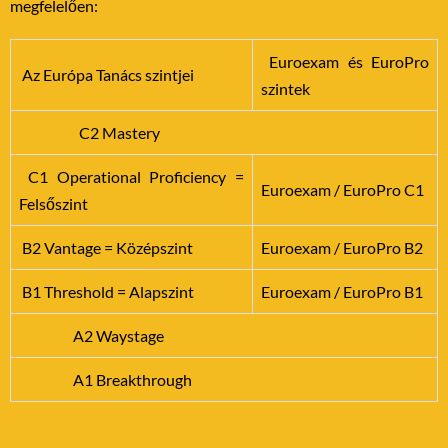
megfelelően:
Euroexam és EuroPro
Az Európa Tanács szintjei
szintek
C2 Mastery
C1
Operational Proficiency =
Euroexam / EuroPro C1
Felsőszint
B2
Vantage = Középszint
Euroexam / EuroPro B2
B1
Threshold = Alapszint
Euroexam / EuroPro B1
A2 Waystage
A1 Breakthrough