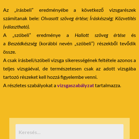
Az „írásbeli” eredményébe a következő vizsgarészek
számítanak bele:
Olvasott szöveg értése; Íráskészség; Közvetítés
(választható).
A „szóbeli” eredménye a
Hallott szöveg értése
és
a
Beszédkészség
(korábbi nevén „szóbeli”) részekből tevődik
össze.
A csak írásbeli/szóbeli vizsga sikerességének feltétele azonos a
teljes vizsgáéval, de természetesen csak az adott vizsgába
tartozó részeket kell hozzá figyelembe venni.
A részletes szabályokat a
vizsgaszabályzat
tartalmazza.