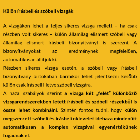
Külön írásbeli és szóbeli vizsgák
A vizsgákon lehet a teljes sikeres vizsga mellett – ha csak
részben volt sikeres – külön államilag elismert szóbeli vagy
államilag elismert írásbeli bizonyítványt is szerezni. A
bizonyítványokat az eredménynek megfelelően,
automatikusan állítjuk ki.
Részben sikeres vizsga esetén, a szóbeli vagy írásbeli
bizonyítvány birtokában bármikor lehet jelentkezni később
külön csak írásbeli illetve szóbeli vizsgára.
A hazai szabályok szerint
a vizsga két „felét” különböző
vizsgarendszerekben letett írásbeli és szóbeli részekből is
össze lehet kombinálni
. Szintén fontos tudni, hogy
külön
megszerzett szóbeli és írásbeli oklevelet idehaza mindenütt
automatikusan a komplex vizsgával egyenértékűnek
fogadnak el.