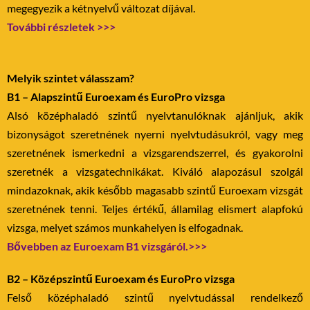
megegyezik a kétnyelvű változat díjával.
További részletek >>>
Melyik szintet válasszam?
B1 – Alapszintű Euroexam és EuroPro vizsga
Alsó középhaladó szintű nyelvtanulóknak ajánljuk, akik
bizonyságot szeretnének nyerni nyelvtudásukról, vagy meg
szeretnének ismerkedni a vizsgarendszerrel, és gyakorolni
szeretnék a vizsgatechnikákat. Kiváló alapozásul szolgál
mindazoknak, akik később magasabb szintű Euroexam vizsgát
szeretnének tenni. Teljes értékű, államilag elismert alapfokú
vizsga, melyet számos munkahelyen is elfogadnak.
Bővebben az Euroexam B1 vizsgáról.>>>
B2 – Középszintű Euroexam és EuroPro vizsga
Felső középhaladó szintű nyelvtudással rendelkező