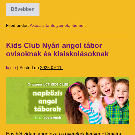
Bővebben
Filed under:
Aktuális tanfolyamok
,
Kiemelt
Kids Club Nyári angol tábor
ovisoknak és kisiskolásoknak
lajoie
|
Posted on
2025.09.11.
Egy hét vidám angolozás a gyerekek kedvenc témáira