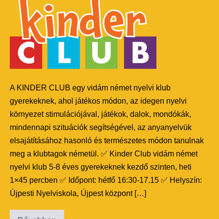
A KINDER CLUB egy vidám német nyelvi klub
gyerekeknek, ahol játékos módon, az idegen nyelvi
környezet stimulációjával, játékok, dalok, mondókák,
mindennapi szituációk segítségével, az anyanyelvük
elsajátításához hasonló és természetes módon tanulnak
meg a klubtagok németül. ✅ Kinder Club vidám német
nyelvi klub 5-8 éves gyerekeknek kezdő szinten, heti
1×45 percben ✅ Időpont: hétfő 16:30-17.15 ✅ Helyszín:
Újpesti Nyelviskola, Újpest központ […]