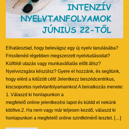
Elhatároztad, hogy belevágsz egy új nyelv tanulásába?
Frissítenéd régebben megszerzett nyelvtudásodat?
Külföldi utazás vagy munkavállalás előtt állsz?
Nyelvvizsgára készülsz? Gyere el hozzánk, és segítünk,
hogy elérd a kitűzött célt! Jelentkezz beszédcentrikus,
kiscsoportos nyelvtanfolyamainkra! A beiratkozás menete:
1. Válaszd ki honlapunkon a
megfelelő online jelentkezési lapot és küldd el nekünk
kitöltve.2. Ha nem vagy már teljesen kezdő, válaszd ki
honlapunkon a megfelelő online szintfelmérő tesztet. […]