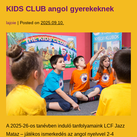
KIDS CLUB angol gyerekeknek
lajoie
|
Posted on
2025.09.10.
A 2025-26-os tanévben induló tanfolyamaink LCF Jazz
Mataz – játékos ismerkedés az angol nyelvvel 2-4