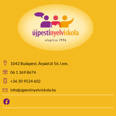
1042 Budapest, Árpád út 56. I.em.
06 1 369 8674
+36 30 9524 602
info@ujpestinyelviskola.hu