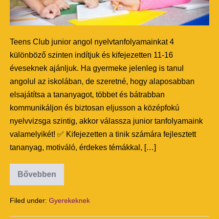
Teens Club junior angol nyelvtanfolyamainkat 4
különböző szinten indítjuk és kifejezetten 11-16
éveseknek ajánljuk. Ha gyermeke jelenleg is tanul
angolul az iskolában, de szeretné, hogy alaposabban
elsajátítsa a tananyagot, többet és bátrabban
kommunikáljon és biztosan eljusson a középfokú
nyelvvizsga szintig, akkor válassza junior tanfolyamaink
valamelyikét! ✅ Kifejezetten a tinik számára fejlesztett
tananyag, motiváló, érdekes témákkal, […]
Bővebben
Filed under:
Gyerekeknek