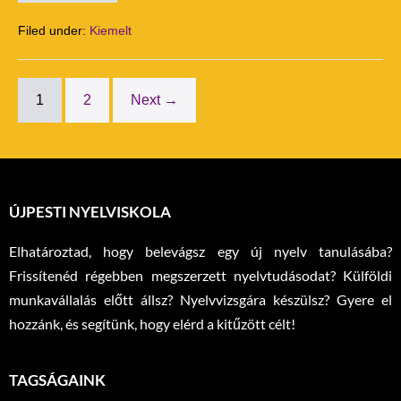
Filed under:
Kiemelt
1
2
Next →
ÚJPESTI NYELVISKOLA
Elhatároztad, hogy belevágsz egy új nyelv tanulásába?
Frissítenéd régebben megszerzett nyelvtudásodat? Külföldi
munkavállalás előtt állsz? Nyelvvizsgára készülsz? Gyere el
hozzánk, és segítünk, hogy elérd a kitűzött célt!
TAGSÁGAINK